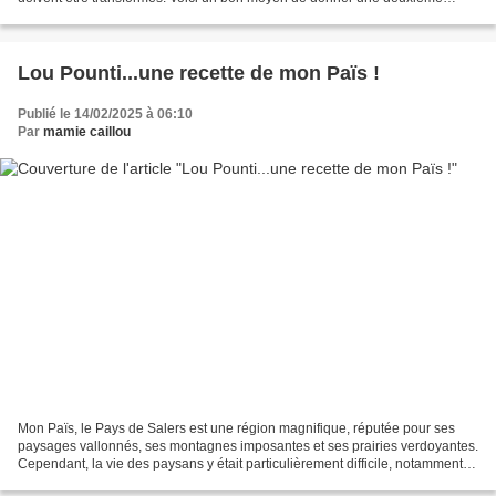
chance à une viande bien cuite...
Lou Pounti...une recette de mon Païs !
Publié le 14/02/2025 à 06:10
Par
mamie caillou
Mon Païs, le Pays de Salers est une région magnifique, réputée pour ses
paysages vallonnés, ses montagnes imposantes et ses prairies verdoyantes.
Cependant, la vie des paysans y était particulièrement difficile, notamment
en hiver, lorsque le froid mordant,...