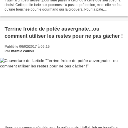
Il suffit d'un petit dessert pour faire plaisir à celui ou à celle que son coeur a
choisi. Cette petite tarte aux pommes n'a pas de prétention, mais elle ne fera
qu'une bouchée pour le gourmand qui la croquera. Pour la pâte,
invariablement je vous propose...
Terrine froide de potée auvergnate...ou
comment utiliser les restes pour ne pas gâcher !
Publié le 06/02/2017 à 06:15
Par
mamie caillou
Nous nous sommes régalés avec la potée, mais il fallait finir en beauté ce