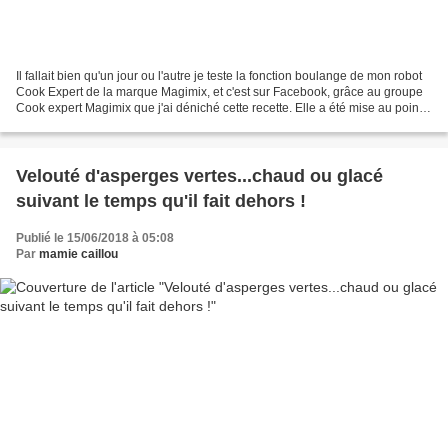
Il fallait bien qu'un jour ou l'autre je teste la fonction boulange de mon robot
Cook Expert de la marque Magimix, et c'est sur Facebook, grâce au groupe
Cook expert Magimix que j'ai déniché cette recette. Elle a été mise au point
par Nadia Nathan , que...
Velouté d'asperges vertes...chaud ou glacé
suivant le temps qu'il fait dehors !
Publié le 15/06/2018 à 05:08
Par
mamie caillou