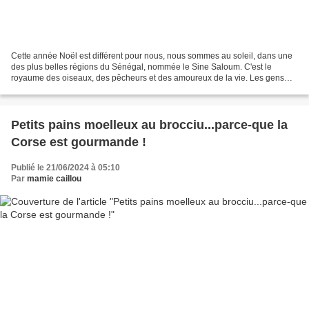
Cette année Noël est différent pour nous, nous sommes au soleil, dans une
des plus belles régions du Sénégal, nommée le Sine Saloum. C'est le
royaume des oiseaux, des pêcheurs et des amoureux de la vie. Les gens
sont beaux, ils respirent la vérité, la...
Petits pains moelleux au brocciu...parce-que la
Corse est gourmande !
Publié le 21/06/2024 à 05:10
Par
mamie caillou