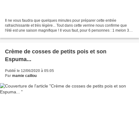
Il ne vous faudra que quelques minutes pour préparer cette entrée
rafraichissante et très légère... Tout dans cette verrine nous confirme que
l'été est une saison magnifique ! Il vous faut, pour 6 personnes : 1 melon 3
tranches de jambon cru, très fines...
Crème de cosses de petits pois et son
Espuma...
Publié le 12/06/2020 à 05:05
Par
mamie caillou