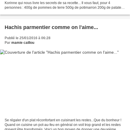
Korinne qui nous livre les secrets de sa recette... Il vous faut, pour 4
personnes : 400g de pommes de terre 500g de potimarron 200g de patates
douces 200g de Roquefort 200g...
Hachis parmentier comme on l'aime...
Publié le 25/01/2016 à 06:28
Par
mamie caillou
Se régaler d'un plat réconfortant en cuisinant les restes...Que du bonheur !
Quand on cuisine un pot-au-feu en général on voit trop grand et les restes
doivent être transformés. Voici un bon moyen de donner une deuxième