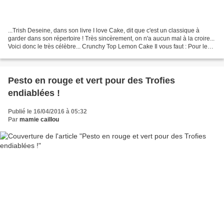
...Trish Deseine, dans son livre I love Cake, dit que c'est un classique à
garder dans son répertoire ! Très sincèrement, on n'a aucun mal à la croire...
Voici donc le très célèbre... Crunchy Top Lemon Cake Il vous faut : Pour le
gâteau... 100g de beurre...
Pesto en rouge et vert pour des Trofies
endiablées !
Publié le 16/04/2016 à 05:32
Par
mamie caillou