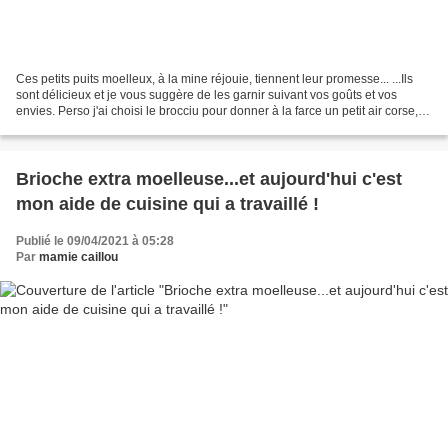
Ces petits puits moelleux, à la mine réjouie, tiennent leur promesse... ...Ils
sont délicieux et je vous suggère de les garnir suivant vos goûts et vos
envies. Perso j'ai choisi le brocciu pour donner à la farce un petit air corse,
mais libre à vous d'utiliser...
Brioche extra moelleuse...et aujourd'hui c'est
mon aide de cuisine qui a travaillé !
Publié le 09/04/2021 à 05:28
Par
mamie caillou