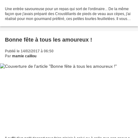
Une entrée savoureuse pour un repas qui sort de l'ordinaire... De la même
façon que j'avais préparé des Croustillants de pieds de veau aux cèpes, j'ai
réalisé pour mon gourmand préféré, ces petites tourtes feuilletées. Il vous
faut, pour 4 personnes :...
Bonne fête à tous les amoureux !
Publié le 14/02/2017 à 06:50
Par
mamie caillou