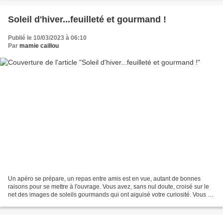
Soleil d'hiver...feuilleté et gourmand !
Publié le 10/03/2023 à 06:10
Par
mamie caillou
Un apéro se prépare, un repas entre amis est en vue, autant de bonnes
raisons pour se mettre à l'ouvrage. Vous avez, sans nul doute, croisé sur le
net des images de soleils gourmands qui ont aiguisé votre curiosité. Vous ne
rencontrerez pour cette recette...