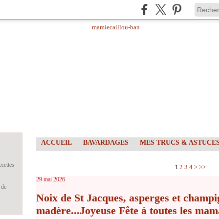
ACCUEIL
BAVARDAGES
MES TRUCS & ASTUCE
ecettes
2
3
4
>
>>
1
s
29 mai 2026
 de
Noix de St Jacques, asperges et champi
madère...Joyeuse Fête à toutes les mam