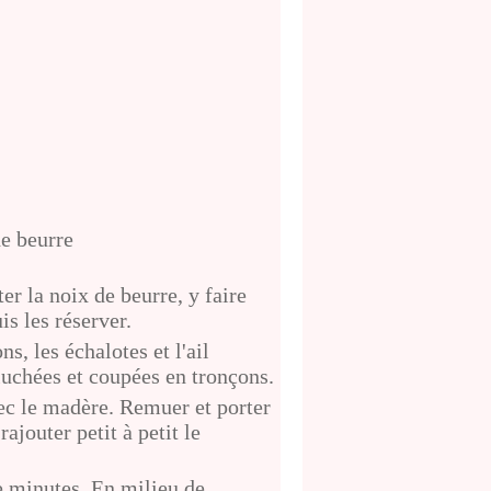
de beurre
er la noix de beurre, y faire
s les réserver.
s, les échalotes et l'ail
luchées et coupées en tronçons.
vec le madère. Remuer et porter
ajouter petit à petit le
e minutes. En milieu de