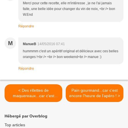
Merci pour cette recette, elle m'intéresse , je ne l'ai jamais
faite, une belle idée pour changer du vin de noix, <br /> bon
W.End
Répondre
M
ManueB
14/05/2016 07:41
hummmm c'est un apéritif original et délicieux avec ces belles
oranges !<br /> <br /> bon weekend<br /> manue :)
Répondre
< Des rillettes de
Pain gourmand...car c'est
maquereaux...car c'est
encore l'heure de l'apéro ! >
bientôt l'heure de l'apéro !
Hébergé par Overblog
Top articles