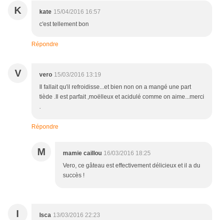
K
kate
15/04/2016 16:57
c'est tellement bon
Répondre
V
vero
15/03/2016 13:19
Il fallait qu'il refroidisse...et bien non on a mangé une part
tiède .Il est parfait ,moëlleux et acidulé comme on aime...merci
.
Répondre
M
mamie caillou
16/03/2016 18:25
Vero, ce gâteau est effectivement délicieux et il a du
succès !
I
Isca
13/03/2016 22:23