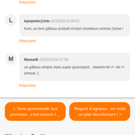
Répondre
L
lapopotte@lolo
02/03/2016 09:01
hum, un bon gâteau acidulé et bien moelleux comme j'aime !
Répondre
M
ManueB
02/03/2016 07:58
un gâteau simple mais super gourmand... miamm<br /> <br />
amnue :)
Répondre
< Tarte gourmande aux
Ragoût d'agneau...en voilà
pommes...c'est encore les
un plat réconfortant ! >
vacances, il faut en profiter
!