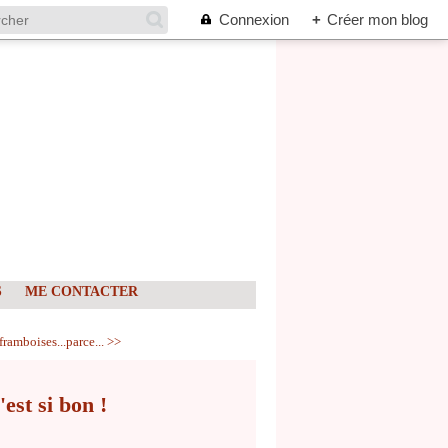
Connexion
+
Créer mon blog
S
ME CONTACTER
framboises...parce... >>
'est si bon !