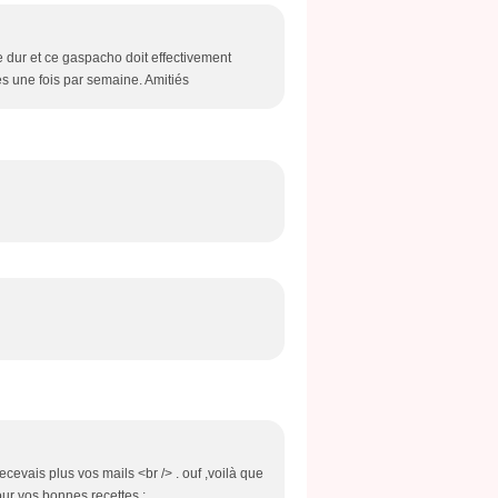
e dur et ce gaspacho doit effectivement
tes une fois par semaine. Amitiés
ecevais plus vos mails <br /> . ouf ,voilà que
ur vos bonnes recettes ;