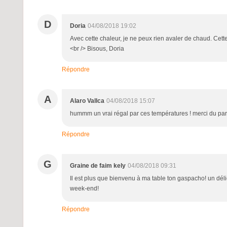
D
Doria
04/08/2018 19:02
Avec cette chaleur, je ne peux rien avaler de chaud. Cette
<br /> Bisous, Doria
Répondre
A
Alaro Vallca
04/08/2018 15:07
hummm un vrai régal par ces températures ! merci du pa
Répondre
G
Graine de faim kely
04/08/2018 09:31
Il est plus que bienvenu à ma table ton gaspacho! un délic
week-end!
Répondre