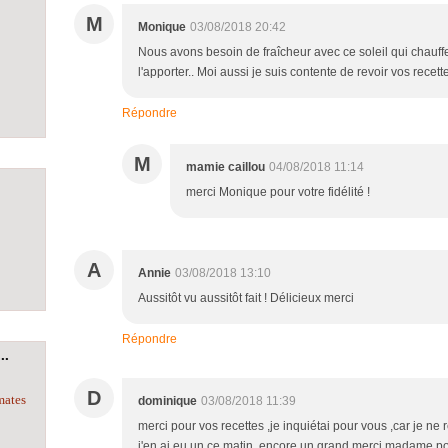
M
Monique
03/08/2018 20:42
Nous avons besoin de fraîcheur avec ce soleil qui chauff
l'apporter.. Moi aussi je suis contente de revoir vos recet
Répondre
M
mamie caillou
04/08/2018 11:14
merci Monique pour votre fidélité !
A
Annie
03/08/2018 13:10
Aussitôt vu aussitôt fait ! Délicieux merci
Répondre
..
D
mates
dominique
03/08/2018 11:39
merci pour vos recettes ,je inquiétai pour vous ,car je ne r
j'en ai eu un ce matin .encore un grand merci madame po