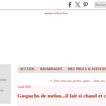
ACCUEIL
BAVARDAGES
MES TRUCS & ASTUCE
ecettes
<< Tarte tatin aux pêches...parce...
Tarte aux 
s
3 août 2018
 de
Gaspacho de melon...il fait si chaud et c