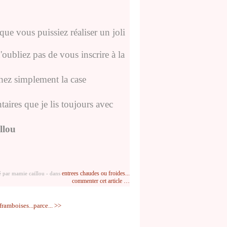
que vous puissiez réaliser un joli
'oubliez pas de vous inscrire à la
chez simplement la case
aires que je lis toujours avec
llou
entrees chaudes ou froides...
é par mamie caillou
-
dans
commenter cet article
…
framboises...parce... >>