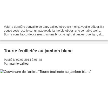
Voici la dernière trouvaille de papy caillou et croyez moi ça vaut le détour. Il a
trouvé cette recette sur un paquet de farine bio et c'est une véritable tuerie.
Bon je vous l'accorde, ce n'est pas une brioche light, si tant est que light, elle
puisse...
Tourte feuilletée au jambon blanc
Publié le 02/03/2014 à 06:48
Par
mamie caillou