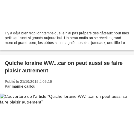
Il y a déjà bien trop longtemps que je n'ai pas préparé des gâteaux pour mes
petits qui sont si grands aujourd'hui. Un beau matin on se réveille grand-
mère et grand-père, les bébés sont magnifiques, des jumeaux, une fille Lola
et un garçon Théo, ils illuminent...
Quiche loraine WW...car on peut aussi se faire
plaisir autrement
Publié le 21/10/2015 à 05:10
Par
mamie caillou