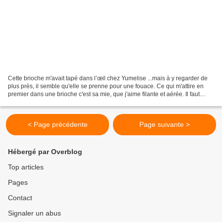
Cette brioche m'avait tapé dans l’œil chez Yumelise ...mais à y regarder de
plus près, il semble qu'elle se prenne pour une fouace. Ce qui m'attire en
premier dans une brioche c'est sa mie, que j'aime filante et aérée. Il faut
reconnaître que là nous...
< Page précédente
Page suivante >
Hébergé par Overblog
Top articles
Pages
Contact
Signaler un abus