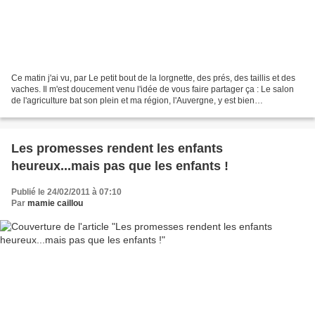
Ce matin j'ai vu, par Le petit bout de la lorgnette, des prés, des taillis et des
vaches. Il m'est doucement venu l'idée de vous faire partager ça : Le salon
de l'agriculture bat son plein et ma région, l'Auvergne, y est bien
représentée. Pour célébrer...
Les promesses rendent les enfants
heureux...mais pas que les enfants !
Publié le 24/02/2011 à 07:10
Par
mamie caillou