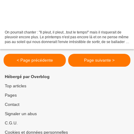
On pourrait chanter : "Il pleut, il pleut...tout le temps!" mais il risquerait de
pleuvoir encore plus. Le printemps n'est pas encore là et on ne pense même
pas au soleil qui nous donnerait l'envie irrésistible de sortir, de se ballader le
long de la...
< Page précédente
Page suivante >
Hébergé par Overblog
Top articles
Pages
Contact
Signaler un abus
C.G.U.
Cookies et données personnelles