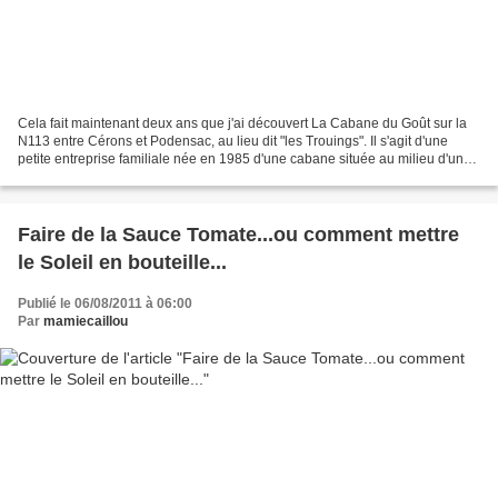
Cela fait maintenant deux ans que j'ai découvert La Cabane du Goût sur la
N113 entre Cérons et Podensac, au lieu dit "les Trouings". Il s'agit d'une
petite entreprise familiale née en 1985 d'une cabane située au milieu d'un
bois d'acacias. Laurent Dupouy...
Faire de la Sauce Tomate...ou comment mettre
le Soleil en bouteille...
Publié le 06/08/2011 à 06:00
Par
mamiecaillou