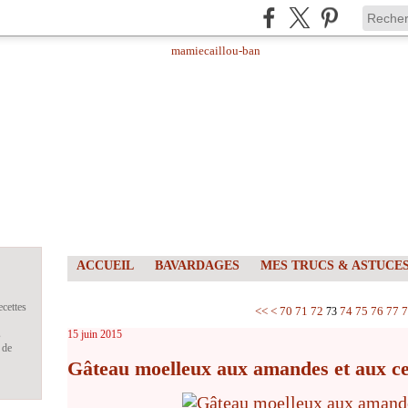
ACCUEIL
BAVARDAGES
MES TRUCS & ASTUCE
ecettes
10
20
30
40
50
60
<<
<
70
71
72
74
75
76
77
7
73
s
15 juin 2015
 de
Gâteau moelleux aux amandes et aux ce