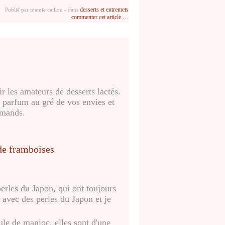
desserts et entremets
Publié par mamie caillou
-
dans
commenter cet article
…
ir les amateurs de desserts lactés
.
e parfum au gré de vos envies et
rmands.
perles du Japon, qui ont toujours
 avec des perles du Japon et je
ule de manioc, elles sont d'une