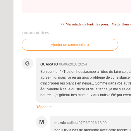
<< Ma salade de lentilles pour...
Médaillons d
commentaires
Ajouter un commentaire
G
GUARATO
06/06/2016 20:54
Bonjour,<br /> Très enthousiasmée à l'idée de faire ce gâte
après-midi mais j'ai eu un gros problème de consistance 
d'incorporer les blancs en neige... Comme dans vos autres
équivalente à celle du sucre et de la farine, je me suis de
beurre... (cf gâteau très moelleux aux fruits d'été par ex
Répondre
M
mamie caillou
07/06/2016 18:00
non il n'y a pas de problème avec cette recette, t