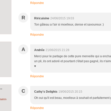
Répondre
R
Riricuisine
24/06/2015 19:03
Ton gâteau a l'air si moelleux, dense et savoureux :)
Répondre
A
Andrée
21/06/2015 21:28
Merci pour le partage de cette pure merveille qui a enchant
un pli, ils ont adoré et pourtant c'était pas gagné, ils n'a
♥
Répondre
..
C
Cathy's Delights
19/06/2015 20:15
Oh oui qu'il est beau, moelleux à souhait et parfaitement 
mates
Répondre