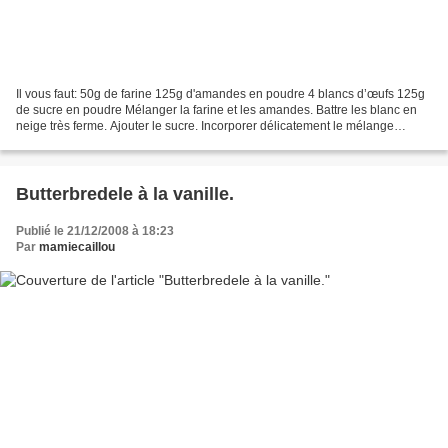
Il vous faut: 50g de farine 125g d'amandes en poudre 4 blancs d’œufs 125g
de sucre en poudre Mélanger la farine et les amandes. Battre les blanc en
neige très ferme. Ajouter le sucre. Incorporer délicatement le mélange
farine/amandes. A l'aide d'une poche...
Butterbredele à la vanille.
Publié le 21/12/2008 à 18:23
Par
mamiecaillou