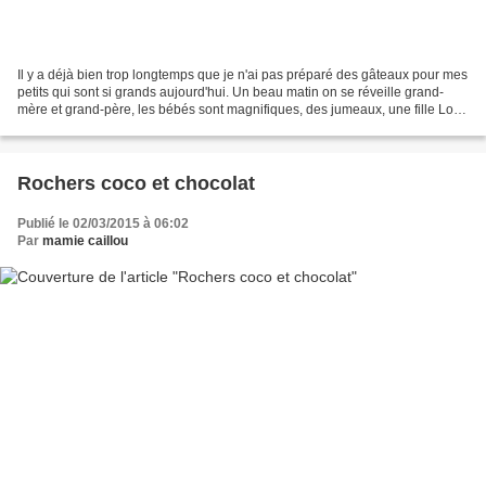
Il y a déjà bien trop longtemps que je n'ai pas préparé des gâteaux pour mes
petits qui sont si grands aujourd'hui. Un beau matin on se réveille grand-
mère et grand-père, les bébés sont magnifiques, des jumeaux, une fille Lola
et un garçon Théo, ils illuminent...
Rochers coco et chocolat
Publié le 02/03/2015 à 06:02
Par
mamie caillou