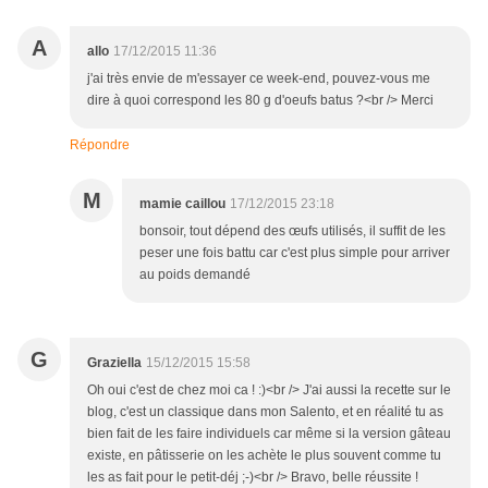
A
allo
17/12/2015 11:36
j'ai très envie de m'essayer ce week-end, pouvez-vous me
dire à quoi correspond les 80 g d'oeufs batus ?<br /> Merci
Répondre
M
mamie caillou
17/12/2015 23:18
bonsoir, tout dépend des œufs utilisés, il suffit de les
peser une fois battu car c'est plus simple pour arriver
au poids demandé
G
Graziella
15/12/2015 15:58
Oh oui c'est de chez moi ca ! :)<br /> J'ai aussi la recette sur le
blog, c'est un classique dans mon Salento, et en réalité tu as
bien fait de les faire individuels car même si la version gâteau
existe, en pâtisserie on les achète le plus souvent comme tu
les as fait pour le petit-déj ;-)<br /> Bravo, belle réussite !