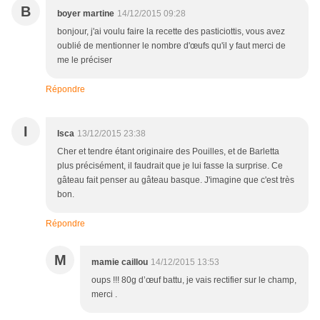
B
boyer martine
14/12/2015 09:28
bonjour, j'ai voulu faire la recette des pasticiottis, vous avez
oublié de mentionner le nombre d'œufs qu'il y faut merci de
me le préciser
Répondre
I
Isca
13/12/2015 23:38
Cher et tendre étant originaire des Pouilles, et de Barletta
plus précisément, il faudrait que je lui fasse la surprise. Ce
gâteau fait penser au gâteau basque. J'imagine que c'est très
bon.
Répondre
M
mamie caillou
14/12/2015 13:53
oups !!! 80g d’œuf battu, je vais rectifier sur le champ,
merci .