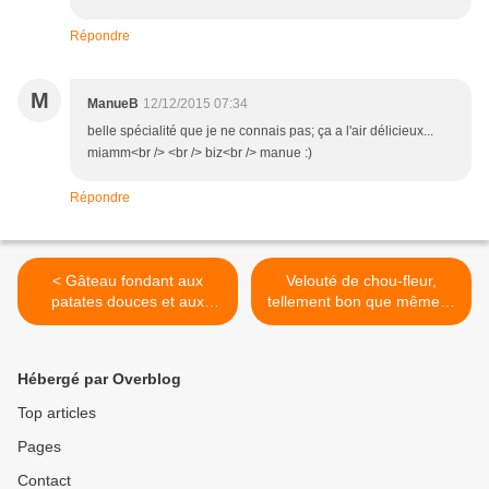
Répondre
M
ManueB
12/12/2015 07:34
belle spécialité que je ne connais pas; ça a l'air délicieux...
miamm<br /> <br /> biz<br /> manue :)
Répondre
< Gâteau fondant aux
Velouté de chou-fleur,
patates douces et aux
tellement bon que même la
amandes.
comtesse du Barry en
aurait repris... >
Hébergé par Overblog
Top articles
Pages
Contact