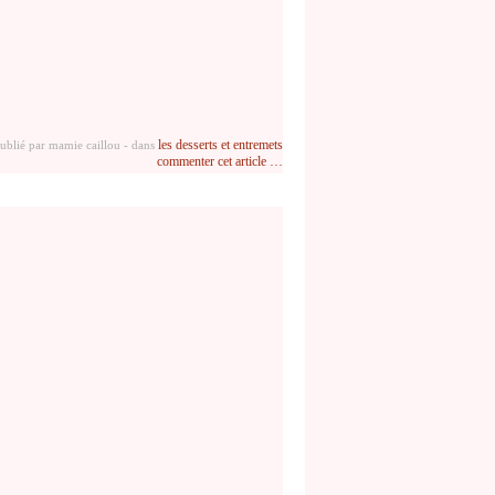
les desserts et entremets
ublié par mamie caillou
-
dans
commenter cet article
…