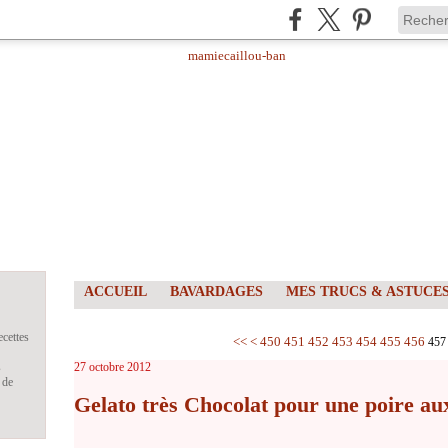
ACCUEIL
BAVARDAGES
MES TRUCS & ASTUCE
ecettes
400
410
420
430
440
<<
<
450
451
452
453
454
455
456
457
s
27 octobre 2012
 de
Gelato très Chocolat pour une poire aux