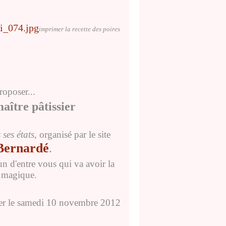
imprimer la recette des poires
roposer...
 pâtissier
ses états
, organisé par le site
Bernardé
.
'un d'entre vous qui va avoir la
s magique.
er
le samedi 10 novembre 2012