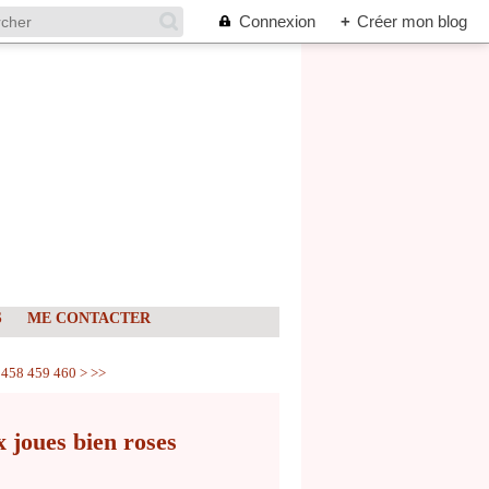
Connexion
+
Créer mon blog
S
ME CONTACTER
470
480
490
500
600
700
800
900
458
459
460
>
>>
 joues bien roses