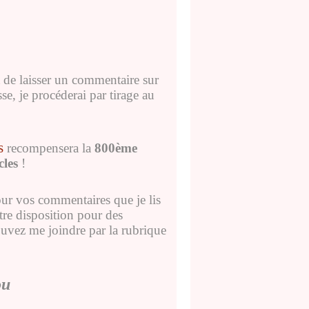
t de laisser un commentaire sur
sse, je
procéderai par tirage au
s
recompensera la
800ème
cles
!
pour vos commentaires que je lis
tre disposition pour des
ouvez me joindre par la rubrique
ou