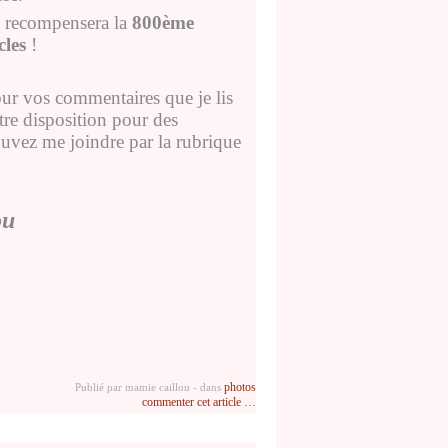
recompensera la
800ème
cles
!
pour vos commentaires que je lis
tre disposition pour des
ouvez me joindre par la rubrique
ou
photos
Publié par mamie caillou
-
dans
commenter cet article
…