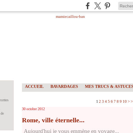
ACCUEIL
BAVARDAGES
MES TRUCS & ASTUCE
ecettes
2
3
4
5
6
7
8
9
10
>
>
1
s
30 octobre 2012
 de
Rome, ville éternelle...
Aujourd'hui je vous emmène en voyage...