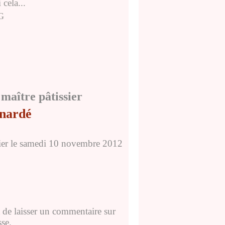
 cela...
tre pâtissier
rnardé
ier
le samedi 10 novembre 2012
t de laisser un commentaire sur
sse.