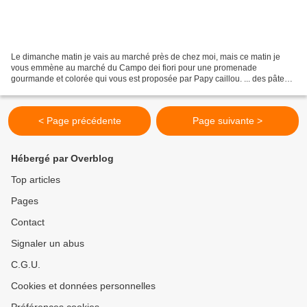
Le dimanche matin je vais au marché près de chez moi, mais ce matin je
vous emmène au marché du Campo dei fiori pour une promenade
gourmande et colorée qui vous est proposée par Papy caillou. ... des pâtes,
des pâtes...oui mais lesquelles, on ne sait...
< Page précédente
Page suivante >
Hébergé par Overblog
Top articles
Pages
Contact
Signaler un abus
C.G.U.
Cookies et données personnelles