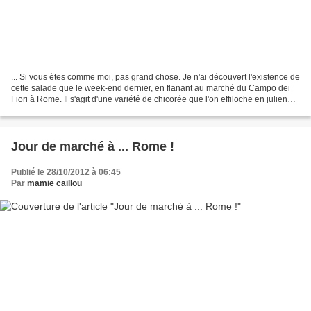
... Si vous ètes comme moi, pas grand chose. Je n'ai découvert l'existence de
cette salade que le week-end dernier, en flanant au marché du Campo dei
Fiori à Rome. Il s'agit d'une variété de chicorée que l'on effiloche en julienne
à la mode romaine. On...
Jour de marché à ... Rome !
Publié le 28/10/2012 à 06:45
Par
mamie caillou