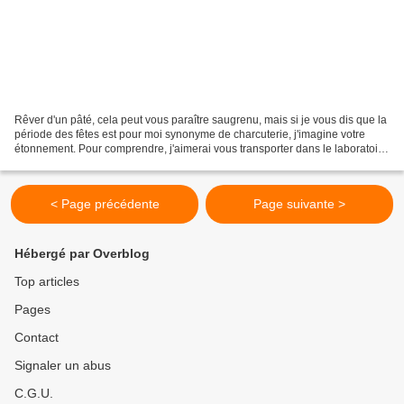
Rêver d'un pâté, cela peut vous paraître saugrenu, mais si je vous dis que la
période des fêtes est pour moi synonyme de charcuterie, j'imagine votre
étonnement. Pour comprendre, j'aimerai vous transporter dans le laboratoire
de mon cher papa et vous...
< Page précédente
Page suivante >
Hébergé par Overblog
Top articles
Pages
Contact
Signaler un abus
C.G.U.