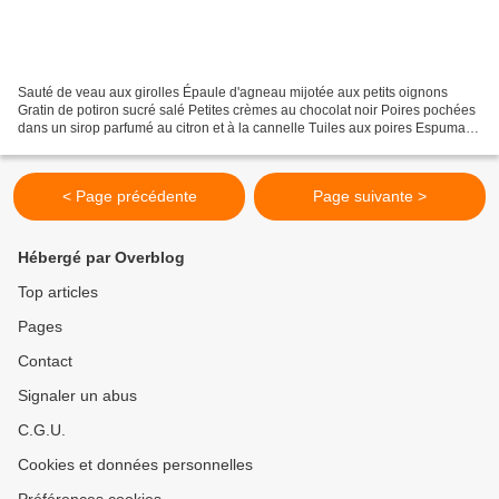
Sauté de veau aux girolles Épaule d'agneau mijotée aux petits oignons
Gratin de potiron sucré salé Petites crèmes au chocolat noir Poires pochées
dans un sirop parfumé au citron et à la cannelle Tuiles aux poires Espuma
de sabayon à l'amaretto Une belle...
< Page précédente
Page suivante >
Hébergé par Overblog
Top articles
Pages
Contact
Signaler un abus
C.G.U.
Cookies et données personnelles