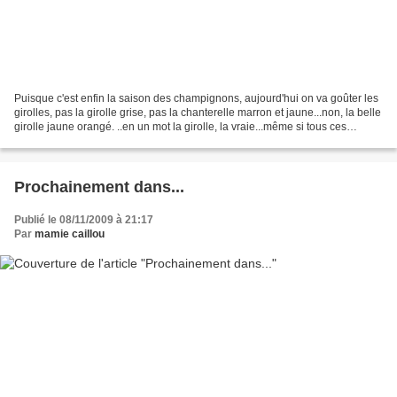
Puisque c'est enfin la saison des champignons, aujourd'hui on va goûter les
girolles, pas la girolle grise, pas la chanterelle marron et jaune...non, la belle
girolle jaune orangé. ..en un mot la girolle, la vraie...même si tous ces
champignons font partie...
Prochainement dans...
Publié le 08/11/2009 à 21:17
Par
mamie caillou