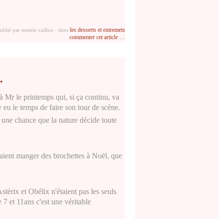
les desserts et entremets
ublié par mamie caillou
-
dans
commenter cet article
…
.
e à Mr le printemps qui, si ça continu, va
ir eu le temps de faire son tour de scène.
st une chance que la nature décide toute
aient manger des brochettes à Noël, que
érix et Obélix n'étaient pas les seuls
 7 et 11ans c'est une véritable