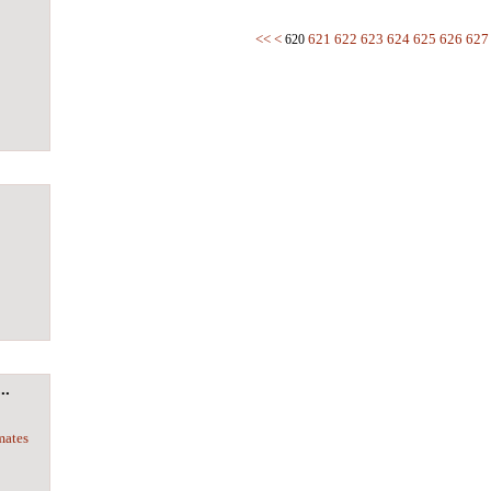
600
610
<<
<
621
622
623
624
625
626
627
620
..
mates