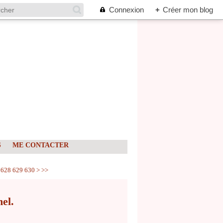
Connexion
+
Créer mon blog
S
ME CONTACTER
640
650
660
670
680
690
700
800
900
628
629
630
>
>>
el.