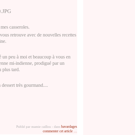
mes casseroles.
e vous retrouve avec de nouvelles recettes
sine.
sé un peu à moi et beaucoup à vous en
ienne mi-indienne, prodigué par un
 plus tard.
 dessert très gourmand....
bavardages
Publié par mamie caillou
-
dans
commenter cet article
…