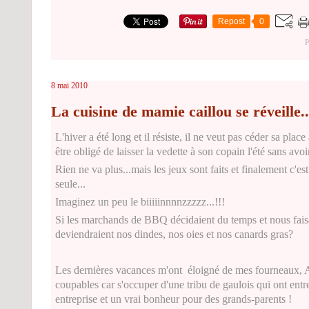
Repost
0
P
8 mai 2010
La cuisine de mamie caillou se réveille..
L'hiver a été long et il résiste, il ne veut pas céder sa plac
être obligé de laisser la vedette à son copain l'été sans avo
Rien ne va plus...mais les jeux sont faits et finalement c'e
seule...
Imaginez un peu le biiiiinnnnzzzzz...!!!
Si les marchands de BBQ décidaient du temps et nous fais
deviendraient nos dindes, nos oies et nos canards gras?
Les dernières vacances m'ont éloigné de mes fourneaux, Ast
coupables car s'occuper d'une tribu de gaulois qui ont entre
entreprise et un vrai bonheur pour des grands-parents !