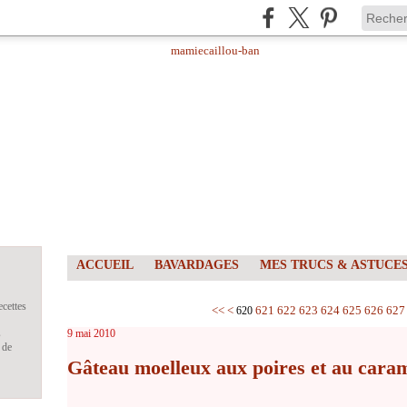
ACCUEIL
BAVARDAGES
MES TRUCS & ASTUCE
ecettes
600
610
<<
<
621
622
623
624
625
626
627
620
s
9 mai 2010
 de
Gâteau moelleux aux poires et au caram