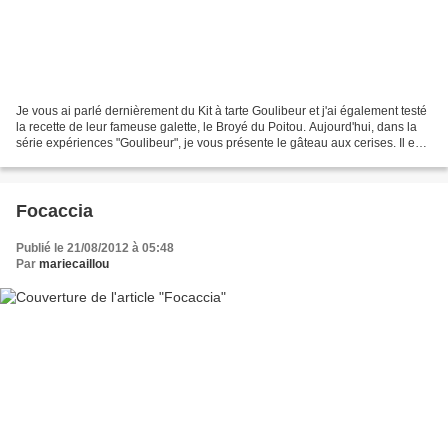
Je vous ai parlé dernièrement du Kit à tarte Goulibeur et j'ai également testé
la recette de leur fameuse galette, le Broyé du Poitou. Aujourd'hui, dans la
série expériences "Goulibeur", je vous présente le gâteau aux cerises. Il est
nommé clafoutis,...
Focaccia
Publié le 21/08/2012 à 05:48
Par
mariecaillou