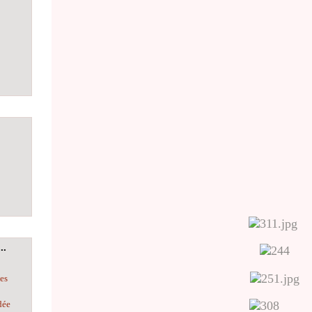
..
les
dée