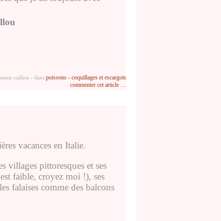
llou
poissons - coquillages et escargots
mamie caillou
-
dans
commenter cet article
…
res vacances en Italie.
es villages pittoresques et ses
est faible, croyez moi !), ses
 les falaises comme des balcons