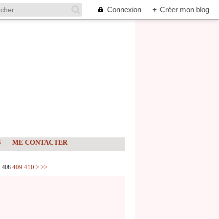
Connexion
+
Créer mon blog
S
ME CONTACTER
420
430
440
450
460
470
480
490
500
600
700
800
900
7
409
410
>
>>
408