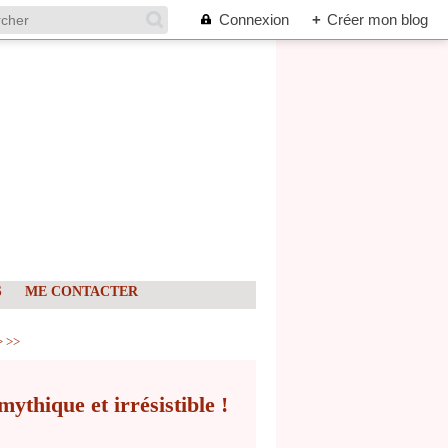
Connexion
+
Créer mon blog
S
ME CONTACTER
20
30
40
50
60
70
80
90
100
>
>>
ythique et irrésistible !