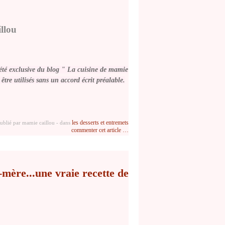
llou
été exclusive du blog " La cuisine de mamie
être utilisés
sans un accord écrit préalable
.
les desserts et entremets
ublié par mamie caillou
-
dans
commenter cet article
…
ère...une vraie recette de