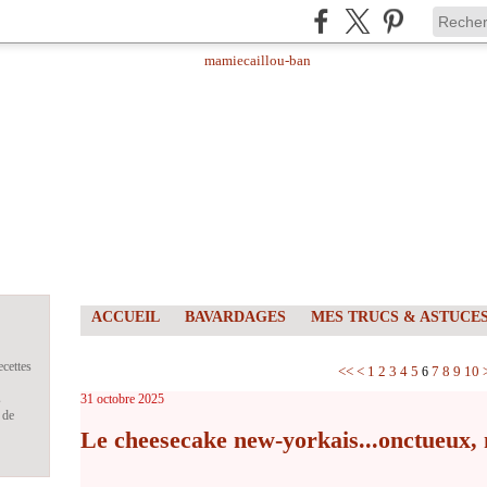
ACCUEIL
BAVARDAGES
MES TRUCS & ASTUCE
ecettes
<<
<
1
2
3
4
5
7
8
9
10
6
s
31 octobre 2025
 de
Le cheesecake new-yorkais...onctueux, m