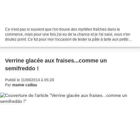
Ce n'est pas si souvent que l'on trouve des myrtilles fraîches dans le
commerce, mais pour une fois j'ai eu de la chance et je l'ai saisi, vous n'en
doutez point. Ce fut pour moi l'occasion de tester la pâte à tarte aux petits
suisses que j'avais repéré...
Verrine glacée aux fraises...comme un
semifreddo !
Publié le 11/08/2014 à 05:28
Par
mamie caillou