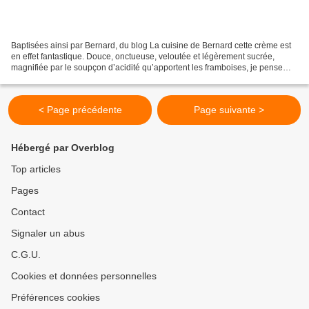
Baptisées ainsi par Bernard, du blog La cuisine de Bernard cette crème est
en effet fantastique. Douce, onctueuse, veloutée et légèrement sucrée,
magnifiée par le soupçon d’acidité qu’apportent les framboises, je pense
qu’il en faudrait moins que ça pour...
< Page précédente
Page suivante >
Hébergé par Overblog
Top articles
Pages
Contact
Signaler un abus
C.G.U.
Cookies et données personnelles
Préférences cookies