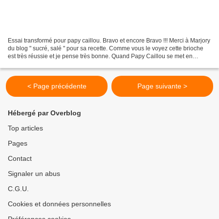
Essai transformé pour papy caillou. Bravo et encore Bravo !!! Merci à Marjory
du blog " sucré, salé " pour sa recette. Comme vous le voyez cette brioche
est très réussie et je pense très bonne. Quand Papy Caillou se met en
cuisine, il ne rigole pas !!!...
< Page précédente
Page suivante >
Hébergé par Overblog
Top articles
Pages
Contact
Signaler un abus
C.G.U.
Cookies et données personnelles