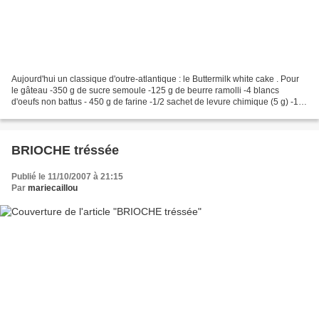
Aujourd'hui un classique d'outre-atlantique : le Buttermilk white cake . Pour
le gâteau -350 g de sucre semoule -125 g de beurre ramolli -4 blancs
d'oeufs non battus - 450 g de farine -1/2 sachet de levure chimique (5 g) -1
pincée de sel -250 ml de buttermilk...
BRIOCHE tréssée
Publié le 11/10/2007 à 21:15
Par
mariecaillou