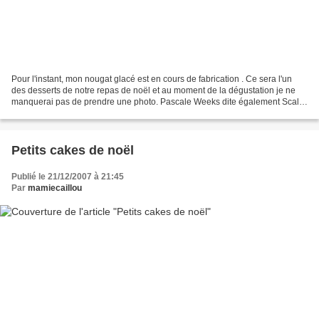
Pour l'instant, mon nougat glacé est en cours de fabrication . Ce sera l'un
des desserts de notre repas de noël et au moment de la dégustation je ne
manquerai pas de prendre une photo. Pascale Weeks dite également Scally
nous donne ici sa recette très...
Petits cakes de noël
Publié le 21/12/2007 à 21:45
Par
mamiecaillou