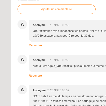
Ajouter un commentaire
A
Anonyme
01/01/1970 00:59
j&#039;attends avec impatience tes photos...<br /> et tu
d&#039;essayer...mais peut être pour le 31 déc...
Répondre
A
Anonyme
01/01/1970 00:59
c&#039;est rigolo, j&#039;ai fait plus ou moins la même r
Répondre
A
Anonyme
01/01/1970 00:59
OOhh bah il en met du temps à se construire ton nougat lool
<br /> <br /> En tout cas merci pour ce partage je ne conn
fais avec des fruits sec et des fruits confits <br /> <br /> G