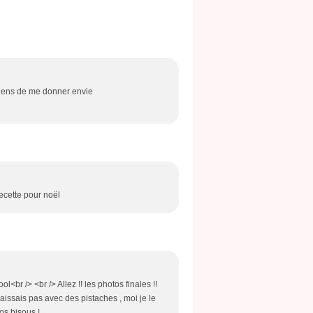
 viens de me donner envie
ecette pour noël
<br /> <br /> Allez !! les photos finales !!
aissais pas avec des pistaches , moi je le
ros bisous !