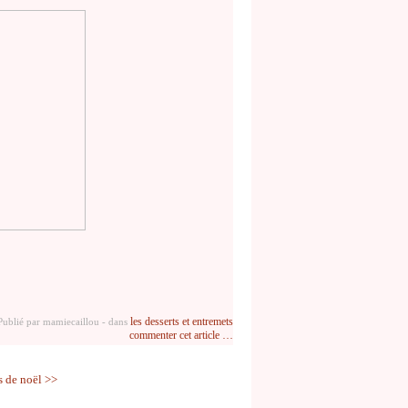
les desserts et entremets
Publié par mamiecaillou
-
dans
commenter cet article
…
s de noël >>