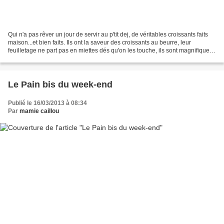
Qui n'a pas rêver un jour de servir au p'tit dej, de véritables croissants faits
maison...et bien faits. Ils ont la saveur des croissants au beurre, leur
feuilletage ne part pas en miettes dés qu'on les touche, ils sont magnifiques
et je vous l'assure...
Le Pain bis du week-end
Publié le 16/03/2013 à 08:34
Par
mamie caillou