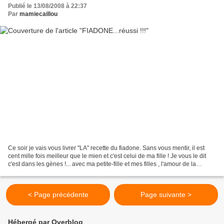
Publié le 13/08/2008 à 22:37
Par
mamiecaillou
Ce soir je vais vous livrer "LA" recette du fiadone. Sans vous mentir, il est
cent mille fois meilleur que le mien et c'est celui de ma fille ! Je vous le dit
c'est dans les gènes !... avec ma petite-fille et mes filles , l'amour de la
cuisine et du bien-manger,...
< Page précédente
Page suivante >
Hébergé par Overblog