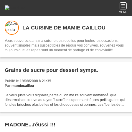
MENU
LA CUISINE DE MAMIE CAILLOU
Vous trouverez dans ma cuisine des recettes pour toutes les occasions,
souvent simples mais susceptibles de réjouir vos convives, souvenez vous
toujours que les repas sont un moment de partage et de convivialité.
Transmettre, c'est partager...
Grains de sucre pour dessert sympa.
Publié le 19/08/2008 à 21:35
Par
mamiecaillou
Je veux juste vous signaler, parce qu'on me l'a souvent demandé, que
désormais on trouve au rayon "sucre"en super marché, ces petits grains qui
font les brioches plus belles et les chouquettes si bonnes. Les "perles de
sucre" de la marque Daddy.
FIADONE...réussi !!!