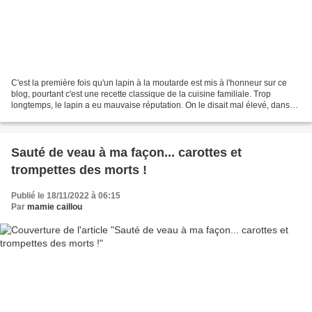
C'est la première fois qu'un lapin à la moutarde est mis à l'honneur sur ce
blog, pourtant c'est une recette classique de la cuisine familiale. Trop
longtemps, le lapin a eu mauvaise réputation. On le disait mal élevé, dans
les élevages "industriels"...
Sauté de veau à ma façon... carottes et
trompettes des morts !
Publié le 18/11/2022 à 06:15
Par
mamie caillou