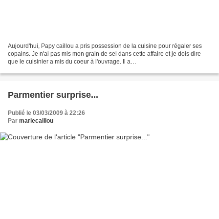
Aujourd'hui, Papy caillou a pris possession de la cuisine pour régaler ses
copains. Je n'ai pas mis mon grain de sel dans cette affaire et je dois dire
que le cuisinier a mis du coeur à l'ouvrage. Il a
épluché...coupé...rissolé...mijoté et tout nettoyé...
Parmentier surprise...
Publié le 03/03/2009 à 22:26
Par
mariecaillou