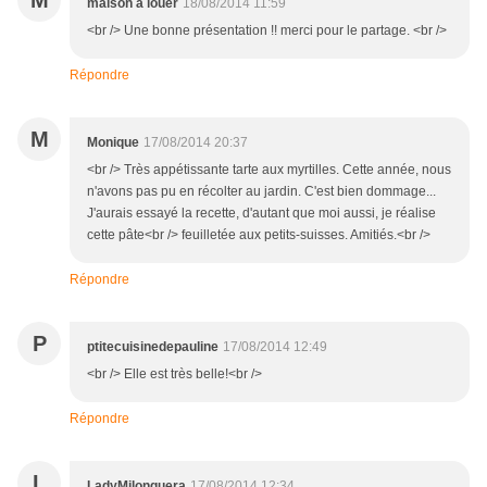
M
maison a louer
18/08/2014 11:59
<br /> Une bonne présentation !! merci pour le partage. <br />
Répondre
M
Monique
17/08/2014 20:37
<br /> Très appétissante tarte aux myrtilles. Cette année, nous
n'avons pas pu en récolter au jardin. C'est bien dommage...
J'aurais essayé la recette, d'autant que moi aussi, je réalise
cette pâte<br /> feuilletée aux petits-suisses. Amitiés.<br />
Répondre
P
ptitecuisinedepauline
17/08/2014 12:49
<br /> Elle est très belle!<br />
Répondre
L
LadyMilonguera
17/08/2014 12:34