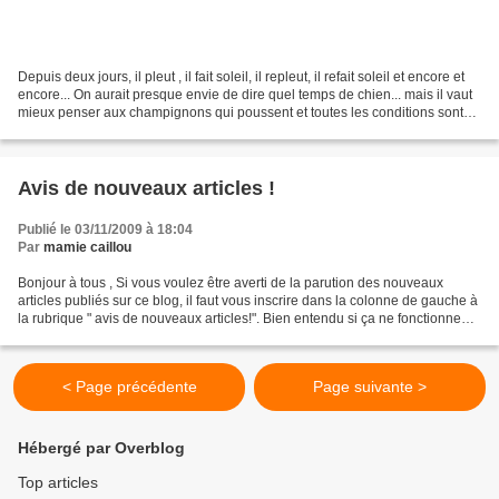
Depuis deux jours, il pleut , il fait soleil, il repleut, il refait soleil et encore et
encore... On aurait presque envie de dire quel temps de chien... mais il vaut
mieux penser aux champignons qui poussent et toutes les conditions sont
réunies pour...
Avis de nouveaux articles !
Publié le 03/11/2009 à 18:04
Par
mamie caillou
Bonjour à tous , Si vous voulez être averti de la parution des nouveaux
articles publiés sur ce blog, il faut vous inscrire dans la colonne de gauche à
la rubrique " avis de nouveaux articles!". Bien entendu si ça ne fonctionne
pas, je vous demande de...
< Page précédente
Page suivante >
Hébergé par Overblog
Top articles