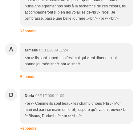
espérer que le froid n'arrive pas trop vite pour que nous
puissions arpenter nos bois à la recherche de ces trésors, ils
accompagneront si bien les volailles de<br /> Noël. Je
t'embrasse, passe une belle journée...<br /> <br /> <br />
Répondre
A
armelle
05/11/2009 11:24
<br /> Ils sont superbes !c'est moi qui vient diner non lol
bonne journée!<br /> <br /> <br />
Répondre
D
Doria
05/11/2009 11:09
<br /> Comme ils sont beaux tes champignons !<br /> Mon
mari est parti ce matin en forêt, j'espère qu'il va en trouver.<br
/> Bisous, Doria<br /> <br /> <br />
Répondre