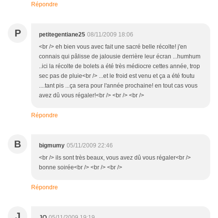
Répondre
P
petitegentiane25
08/11/2009 18:06
<br /> eh bien vous avec fait une sacré belle récolte! j'en
connais qui pâlisse de jalousie derrière leur écran ...humhum
..ici la récolte de bolets a été très médiocre cettes année, trop
sec pas de pluie<br /> ...et le froid est venu et ça a été foutu
....tant pis ...ça sera pour l'année prochaine! en tout cas vous
avez dû vous régaler!<br /> <br /> <br />
Répondre
B
bigmumy
05/11/2009 22:46
<br /> ils sont très beaux, vous avez dû vous régaler<br />
bonne soirée<br /> <br /> <br />
Répondre
J
JO
05/11/2009 19:19