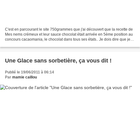
C'est en parcourant le site 750grammes que j'ai découvert que la recette de
Mes nems crémeux et leur sauce chocolat était arrivée en 5ème position au
concours cacaomania, le chocolat dans tous ses états.. Je dois dire que je
ne suis pas très joueuse et...
Une Glace sans sorbetière, ça vous dit !
Publié le 19/06/2011 à 06:14
Par
mamie caillou