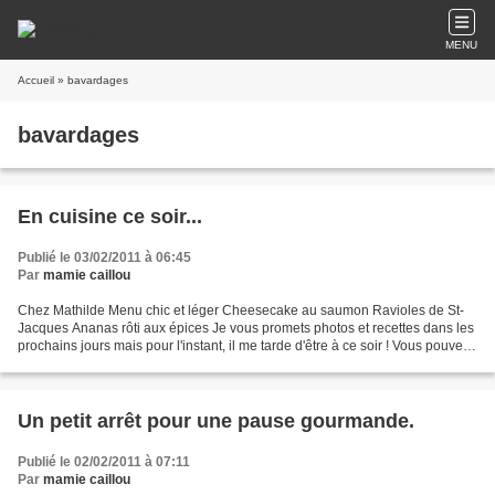
MENU
Accueil
» bavardages
bavardages
En cuisine ce soir...
Publié le 03/02/2011 à 06:45
Par
mamie caillou
Chez Mathilde Menu chic et léger Cheesecake au saumon Ravioles de St-
Jacques Ananas rôti aux épices Je vous promets photos et recettes dans les
prochains jours mais pour l'instant, il me tarde d'être à ce soir ! Vous pouvez
retrouver Mathilde sur son...
Un petit arrêt pour une pause gourmande.
Publié le 02/02/2011 à 07:11
Par
mamie caillou