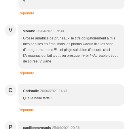
?
Répondre
V
Viviane
26/04/2021 19:38
Grosse amatrice de pruneaux, le titre obligatoirement a mis
mes papilles en émoi mais les photos waouh !!! elles sont
d'une gourmandise !!!... et pis je suis bien d'accord, c'est
l'Armagnac qui fait tout... ou presque ;-)<br /> Agréable début
de soirée. Viviane
Répondre
C
Christalie
26/04/2021 14:41
Quelle belle tarte !!
Répondre
P
papillonmyosotis
25/04/2021 20:36