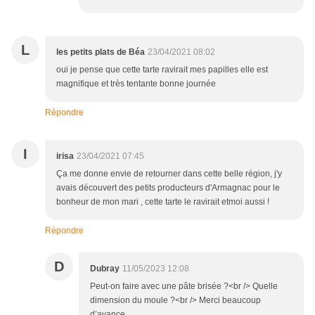
L
les petits plats de Béa
23/04/2021 08:02
oui je pense que cette tarte ravirait mes papilles elle est
magnifique et très tentante bonne journée
Répondre
I
irisa
23/04/2021 07:45
Ça me donne envie de retourner dans cette belle région, j'y
avais découvert des petits producteurs d'Armagnac pour le
bonheur de mon mari , cette tarte le ravirait etmoi aussi !
Répondre
D
Dubray
11/05/2023 12:08
Peut-on faire avec une pâte brisée ?<br /> Quelle
dimension du moule ?<br /> Merci beaucoup
d’avance