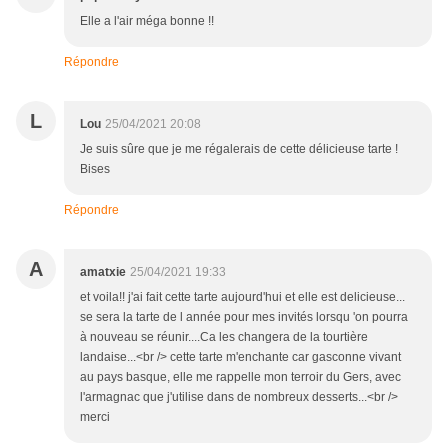
Elle a l'air méga bonne !!
Répondre
L
Lou
25/04/2021 20:08
Je suis sûre que je me régalerais de cette délicieuse tarte !
Bises
Répondre
A
amatxie
25/04/2021 19:33
et voila!! j'ai fait cette tarte aujourd'hui et elle est delicieuse...
se sera la tarte de l année pour mes invités lorsqu 'on pourra
à nouveau se réunir....Ca les changera de la tourtière
landaise...<br /> cette tarte m'enchante car gasconne vivant
au pays basque, elle me rappelle mon terroir du Gers, avec
l'armagnac que j'utilise dans de nombreux desserts...<br />
merci