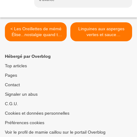
< Les Oreillettes de mémé
Linguines aux asperges
Élise...nostalgie quand tu
vertes et sauce
reviens !
crémée...c'est la saison et
on aime ça ! >
Hébergé par Overblog
Top articles
Pages
Contact
Signaler un abus
C.G.U.
Cookies et données personnelles
Préférences cookies
Voir le profil de mamie caillou sur le portail Overblog