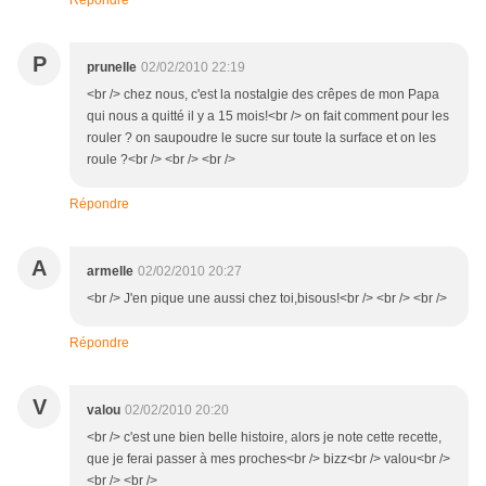
Répondre
P
prunelle
02/02/2010 22:19
<br /> chez nous, c'est la nostalgie des crêpes de mon Papa
qui nous a quitté il y a 15 mois!<br /> on fait comment pour les
rouler ? on saupoudre le sucre sur toute la surface et on les
roule ?<br /> <br /> <br />
Répondre
A
armelle
02/02/2010 20:27
<br /> J'en pique une aussi chez toi,bisous!<br /> <br /> <br />
Répondre
V
valou
02/02/2010 20:20
<br /> c'est une bien belle histoire, alors je note cette recette,
que je ferai passer à mes proches<br /> bizz<br /> valou<br />
<br /> <br />