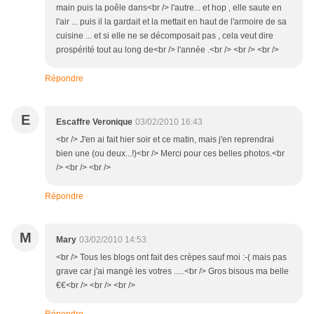
main puis la poêle dans<br /> l'autre... et hop , elle saute en
l'air ... puis il la gardait et la mettait en haut de l'armoire de sa
cuisine ... et si elle ne se décomposait pas , cela veut dire
prospérité tout au long de<br /> l'année .<br /> <br /> <br />
Répondre
E
Escaffre Veronique
03/02/2010 16:43
<br /> J'en ai fait hier soir et ce matin, mais j'en reprendrai
bien une (ou deux...!)<br /> Merci pour ces belles photos.<br
/> <br /> <br />
Répondre
M
Mary
03/02/2010 14:53
<br /> Tous les blogs ont fait des crèpes sauf moi :-( mais pas
grave car j'ai mangé les votres .....<br /> Gros bisous ma belle
€€<br /> <br /> <br />