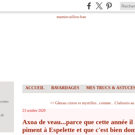
ACCUEIL
BAVARDAGES
MES TRUCS & ASTUCE
ecettes
<< Gâteau citron et myrtilles...comme...
Clafoutis au
s
23 octobre 2020
 de
Axoa de veau...parce que cette année il 
piment à Espelette et que c'est bien do