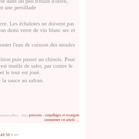
êle dans un peu d'huile d'olive,
nt une persillade
rre. Les échalotes ne doivent pas
r un demi verre de vin blanc sec et
jouter l'eau de cuisson des moules
lition puis passer au chinois. Pour
est inutile de saler, par contre le
t le tour est joué.
 la sauce au safran.
poissons - coquillages et escargots
 mamiecaillou
-
dans
commenter cet article
…
49
50
>
>>