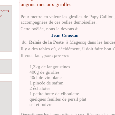
petits
e
Pour mettre en valeur les girolles de Papy Caillou, 
accompagnées de ces belles demoiselles.
Cette poêlée, nous la devons à:
Jean Coussau
du
Relais de la Poste
à Magescq dans les landes
Il y a des tables où, décidément, il doit faire bon s'
Il vous faut,
:
pour 4 personnes
1,3kg de langoustines
400g de girolles
40cl de vin blanc
1 pincée de safran
2 échalotes
1 petite botte de ciboulette
quelques feuilles de persil plat
sel et poivre
Décortiquer les langoustines à cru. Réserver les qu