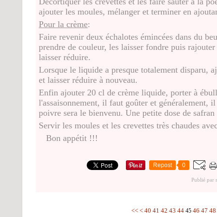
Décortiquer les crevettes et les faire sauter à la po
ajouter les moules, mélanger et terminer en ajouta
Pour la crème
:
Faire revenir deux échalotes émincées dans du beu
prendre de couleur, les laisser fondre puis rajoute
laisser réduire.
Lorsque le liquide a presque totalement disparu, a
et laisser réduire à nouveau.
Enfin ajouter 20 cl de crème liquide, porter à ébul
l'assaisonnement, il faut goûter et généralement, il 
poivre sera le bienvenu. Une petite dose de safran e
Servir les moules et les crevettes très chaudes avec
Bon appétit !!!
Repost
0
Publié par
10
20
30
<<
<
40
41
42
43
44
46
47
48
45