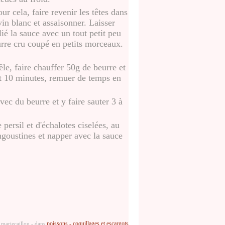
ur cela, faire revenir les têtes dans
 vin blanc et assaisonner. Laisser
lié la sauce avec un tout petit peu
urre cru coupé en petits morceaux.
le, faire chauffer 50g de beurre et
nt 10 minutes, remuer de temps en
vec du beurre et y faire sauter 3 à
 persil et d'échalotes ciselées, au
ngoustines et napper avec la sauce
poissons - coquillages et escargots
 mariecaillou
-
dans