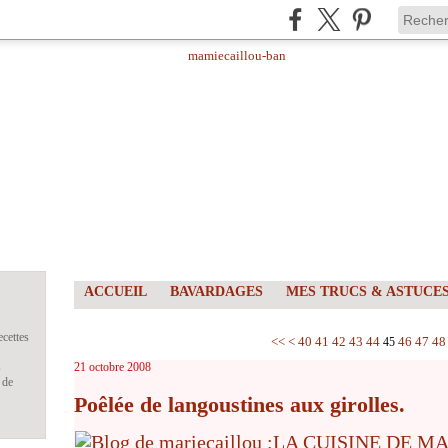
ACCUEIL
BAVARDAGES
MES TRUCS & ASTUCE
ecettes
10
20
30
<<
<
40
41
42
43
44
46
47
48
45
s
21 octobre 2008
 de
Poêlée de langoustines aux girolles.