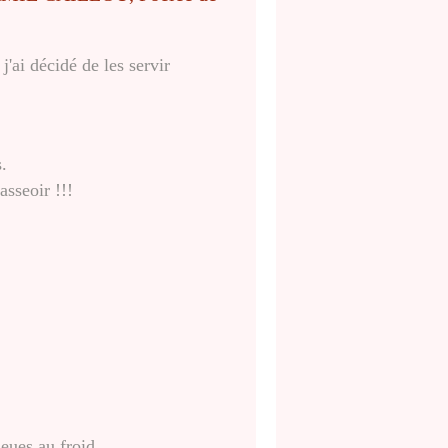
j'ai décidé de les servir
.
asseoir !!!
eues au froid.