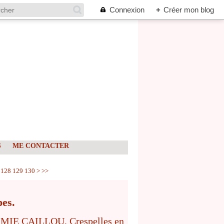
Connexion
+
Créer mon blog
S
ME CONTACTER
128
129
130
>
>>
pes.