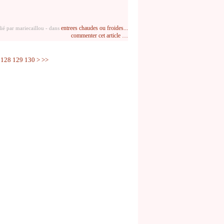
entrees chaudes ou froides...
ié par mariecaillou
-
dans
commenter cet article
…
128
129
130
>
>>