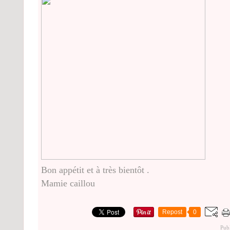
Bon appétit et à très bientôt .
Mamie caillou
Repost
0
Publ