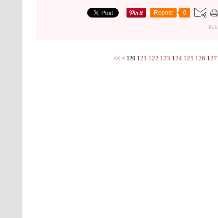
Repost
0
Publ
100
110
<<
<
121
122
123
124
125
126
127
120