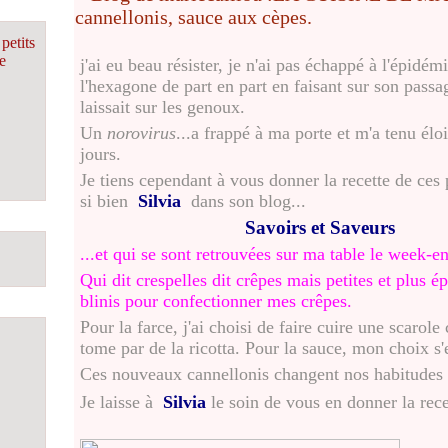
petits
e
j'ai eu beau résister, je n'ai pas échappé à l'épidém
l'hexagone de part en part en faisant sur son passa
laissait sur les genoux.
Un
norovirus
...a frappé à ma porte et m'a tenu él
jours.
Je tiens cependant à vous donner la recette de ces p
si bien
Silvia
dans son blog...
Savoirs et Saveurs
...et qui se sont retrouvées sur ma table le week-en
Qui dit crespelles dit crêpes mais petites et plus ép
blinis pour confectionner mes crêpes.
Pour la farce, j'ai choisi de faire cuire une scaro
tome par de la ricotta. Pour la sauce, mon choix s'e
Ces nouveaux cannellonis changent nos habitudes e
Je laisse à
Silvia
le soin de vous en donner la rec