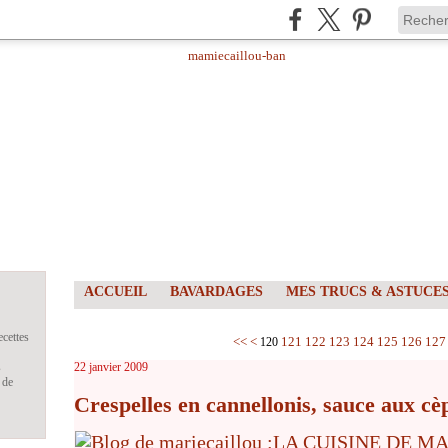
ACCUEIL
BAVARDAGES
MES TRUCS & ASTUCE
ecettes
100
110
<<
<
121
122
123
124
125
126
127
120
s
22 janvier 2009
 de
Crespelles en cannellonis, sauce aux cè