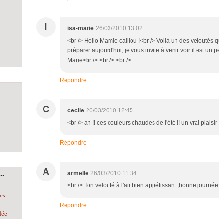
I
isa-marie
26/03/2010 13:02
<br /> Hello Mamie caillou !<br /> Voilà un des veloutés q
préparer aujourd'hui, je vous invite à venir voir il est un 
Marie<br /> <br /> <br />
Répondre
C
cecile
26/03/2010 12:45
<br /> ah !! ces couleurs chaudes de l'été !! un vrai plaisir 
Répondre
A
armelle
26/03/2010 11:34
..
<br /> Ton velouté à l'air bien appétissant ,bonne journée!
les
Répondre
dée