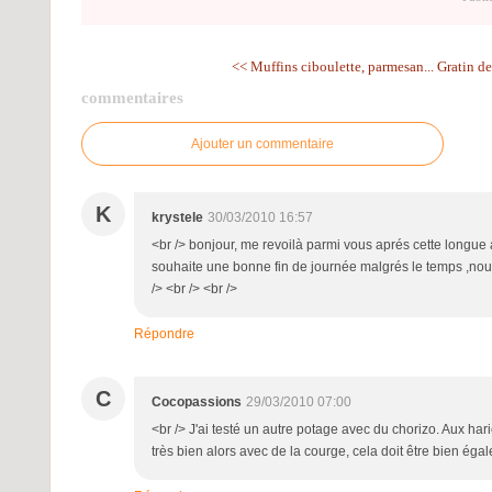
<< Muffins ciboulette, parmesan...
Gratin de
commentaires
Ajouter un commentaire
K
krystele
30/03/2010 16:57
<br /> bonjour, me revoilà parmi vous aprés cette longue a
souhaite une bonne fin de journée malgrés le temps ,nous 
/> <br /> <br />
Répondre
C
Cocopassions
29/03/2010 07:00
<br /> J'ai testé un autre potage avec du chorizo. Aux har
très bien alors avec de la courge, cela doit être bien égal