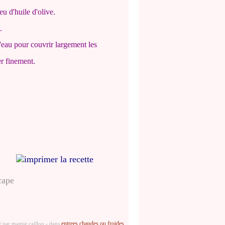
u d'huile d'olive.
.
d'eau pour couvrir largement les
r finement.
imprimer la recette
entrees chaudes ou froides...
é par mamie caillou
-
dans