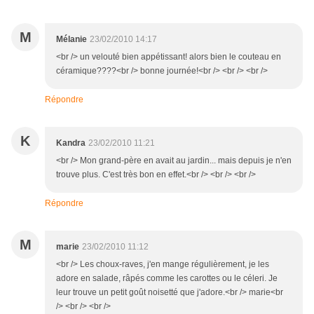
M
Mélanie
23/02/2010 14:17
<br /> un velouté bien appétissant! alors bien le couteau en
céramique????<br /> bonne journée!<br /> <br /> <br />
Répondre
K
Kandra
23/02/2010 11:21
<br /> Mon grand-père en avait au jardin... mais depuis je n'en
trouve plus. C'est très bon en effet.<br /> <br /> <br />
Répondre
M
marie
23/02/2010 11:12
<br /> Les choux-raves, j'en mange régulièrement, je les
adore en salade, râpés comme les carottes ou le céleri. Je
leur trouve un petit goût noisetté que j'adore.<br /> marie<br
/> <br /> <br />