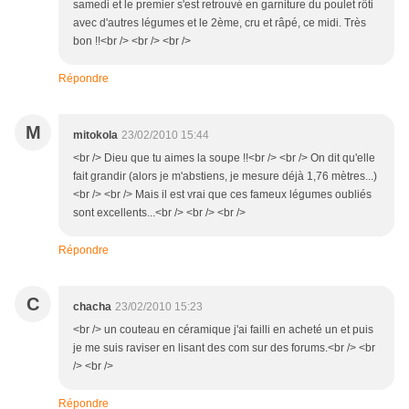
samedi et le premier s'est retrouvé en garniture du poulet rôti
avec d'autres légumes et le 2ème, cru et râpé, ce midi. Très
bon !!<br /> <br /> <br />
Répondre
M
mitokola
23/02/2010 15:44
<br /> Dieu que tu aimes la soupe !!<br /> <br /> On dit qu'elle
fait grandir (alors je m'abstiens, je mesure déjà 1,76 mètres...)
<br /> <br /> Mais il est vrai que ces fameux légumes oubliés
sont excellents...<br /> <br /> <br />
Répondre
C
chacha
23/02/2010 15:23
<br /> un couteau en céramique j'ai failli en acheté un et puis
je me suis raviser en lisant des com sur des forums.<br /> <br
/> <br />
Répondre