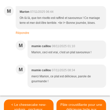
M
Marion
07/11/2025 06:44
Oh là là, que ton risotto est raffiné et savoureux ! Ce mariage
terre et mer doit être terrible. <br /> Bonne journée, bises.
Répondre
M
mamie caillou
08/11/2025 01:10
Marion, ceci est vrai, c'est un plat savoureux !
M
mamie caillou
07/11/2025 08:34
merci Marion, ce plat est délicieux, parole de
gourmande !
< Le cheesecake new-
Pâte croustillante pour une
yorkais...onctueux,
délicieuse tarte aux