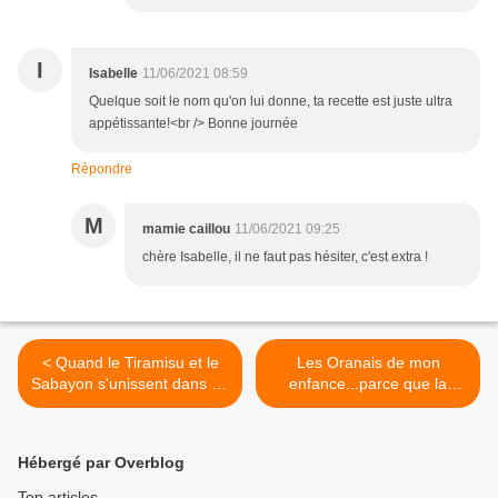
I
Isabelle
11/06/2021 08:59
Quelque soit le nom qu'on lui donne, ta recette est juste ultra
appétissante!<br /> Bonne journée
Répondre
M
mamie caillou
11/06/2021 09:25
chère Isabelle, il ne faut pas hésiter, c'est extra !
< Quand le Tiramisu et le
Les Oranais de mon
Sabayon s'unissent dans un
enfance...parce que la
dessert aux Fraises...c'est
gourmandise ça vous
comme une révélation !
poursuit toute une vie ! >
Hébergé par Overblog
Top articles