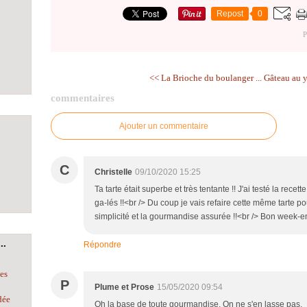
Repost
0
P
<< La Brioche du boulanger ...
Gâteau au ya
commentaires
Ajouter un commentaire
C
Christelle
09/10/2020 15:25
Ta tarte était superbe et très tentante !! J'ai testé la re
ga-lés !!<br /> Du coup je vais refaire cette même tarte p
simplicité et la gourmandise assurée !!<br /> Bon week-e
..
Répondre
les
P
Plume et Prose
15/05/2020 09:54
dée
Oh la base de toute gourmandise. On ne s'en lasse pas.