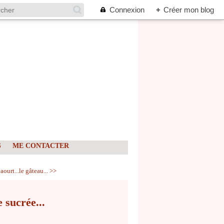
Connexion
+
Créer mon blog
S
ME CONTACTER
ourt...le gâteau... >>
 sucrée...