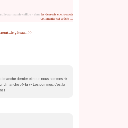
les desserts et entremets
ublié par mamie caillou
-
dans
commenter cet article
…
ourt...le gâteau... >>
cette dimanche dernier et nous nous sommes ré-
our dimanche :-)<br /> Les pommes, c'est la
nd !