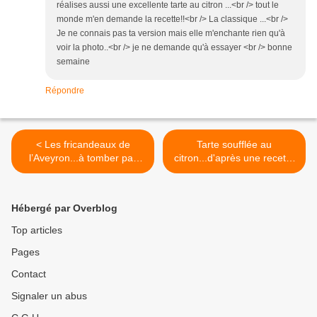
réalises aussi une excellente tarte au citron ...<br /> tout le
monde m'en demande la recette!!<br /> La classique ...<br />
Je ne connais pas ta version mais elle m'enchante rien qu'à
voir la photo..<br /> je ne demande qu'à essayer <br /> bonne
semaine
Répondre
< Les fricandeaux de
Tarte soufflée au
l’Aveyron...à tomber par
citron...d'après une recette
terre tellement c'est bon !
du Chef Alain Ducasse >
Hébergé par Overblog
Top articles
Pages
Contact
Signaler un abus