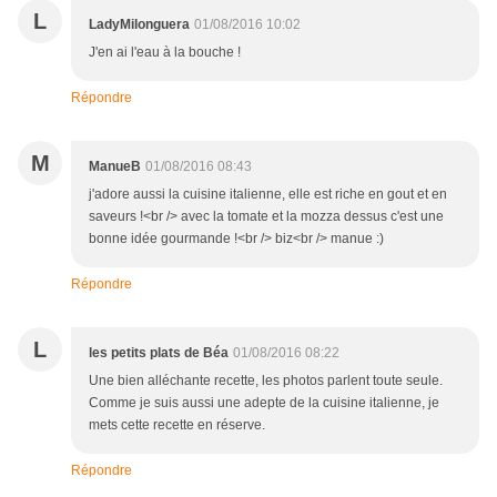
L
LadyMilonguera
01/08/2016 10:02
J'en ai l'eau à la bouche !
Répondre
M
ManueB
01/08/2016 08:43
j'adore aussi la cuisine italienne, elle est riche en gout et en
saveurs !<br /> avec la tomate et la mozza dessus c'est une
bonne idée gourmande !<br /> biz<br /> manue :)
Répondre
L
les petits plats de Béa
01/08/2016 08:22
Une bien alléchante recette, les photos parlent toute seule.
Comme je suis aussi une adepte de la cuisine italienne, je
mets cette recette en réserve.
Répondre